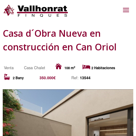
Casa d´Obra Nueva en
construcción en Can Oriol
2
Venta
Casa Chalet
108 m
2 Habitaciones
350.000€
Ref:
13544
2 Bany