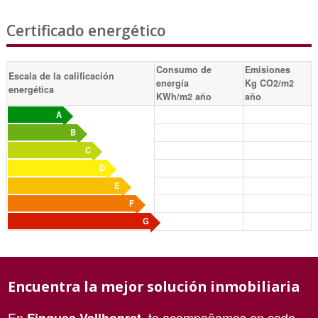
Certificado energético
Consumo de
Emisiones
Escala de la calificación
energía
Kg CO2/m2
energética
KWh/m2 año
año
A
B
C
D
E
F
G
Encuentra la mejor solución inmobiliaria
En
, te acompañamos en cada