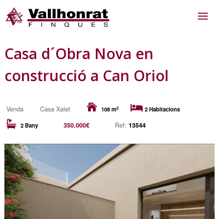
Casa d´Obra Nova en
construcció a Can Oriol
2
Venda
Casa Xalet
108 m
2 Habitacions
350.000€
Ref:
13544
2 Bany