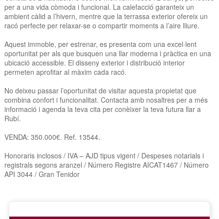
per a una vida còmoda i funcional. La calefacció garanteix un
ambient càlid a l’hivern, mentre que la terrassa exterior ofereix un
racó perfecte per relaxar-se o compartir moments a l’aire lliure.
Aquest immoble, per estrenar, es presenta com una excel·lent
oportunitat per als que busquen una llar moderna i pràctica en una
ubicació accessible. El disseny exterior i distribució interior
permeten aprofitar al màxim cada racó.
No deixeu passar l’oportunitat de visitar aquesta propietat que
combina confort i funcionalitat. Contacta amb nosaltres per a més
informació i agenda la teva cita per conèixer la teva futura llar a
Rubí.
VENDA: 350.000€. Ref. 13544.
Honoraris inclosos / IVA – AJD tipus vigent / Despeses notarials i
registrals segons aranzel / Número Registre AICAT1467 / Número
API 3044 / Gran Tenidor