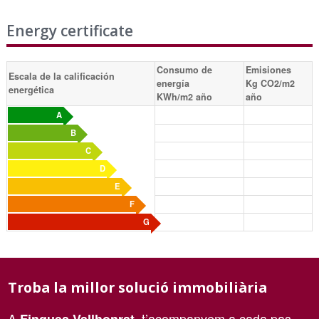
Energy certificate
Consumo de
Emisiones
Escala de la calificación
energía
Kg CO2/m2
energética
KWh/m2 año
año
A
B
C
D
E
F
G
Troba la millor solució immobiliària
A
, t’acompanyem a cada pas