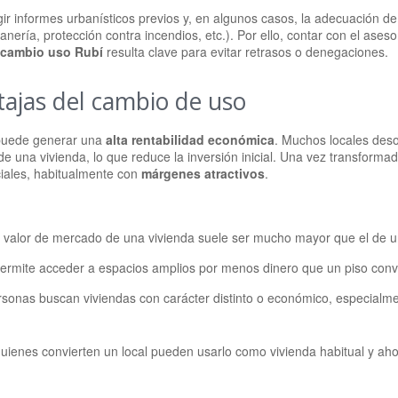
r informes urbanísticos previos y, en algunos casos, la adecuación de 
tanería, protección contra incendios, etc.). Por ello, contar con el ase
 cambio uso Rubí
resulta clave para evitar retrasos o denegaciones.
tajas del cambio de uso
 puede generar una
alta rentabilidad
económica
. Muchos locales des
 de una vivienda, lo que reduce la inversión inicial. Una vez transform
iales, habitualmente con
márgenes atractivos
.
el valor de mercado de una vivienda suele ser mucho mayor que el de un
permite acceder a espacios amplios por menos dinero que un piso conv
sonas buscan viviendas con carácter distinto o económico, especialm
quienes convierten un local pueden usarlo como vivienda habitual y aho