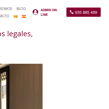
 SOMOS
BLOG
ADMIN ON-
935 885 499

LINE
ACTO
s legales,