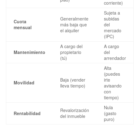
corriente)
Sujeta a
Generalmente
subidas
Cuota
más baja que
del
mensual
el alquiler
mercado
(IPC)
A cargo del
A cargo
Mantenimiento
propietario
del
(tú)
arrendador
Alta
(puedes
Baja (vender
irte
Movilidad
lleva tiempo)
avisando
con
tiempo)
Nula
Revalorización
Rentabilidad
(gasto
del inmueble
puro)