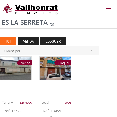
IES LA SERRETA
(2)
TOT
VENDA
LLOGUER
Ordena per
Venda
Lloguer
Terreny
Local
526.500€
900€
Ref: 13527
Ref: 13459