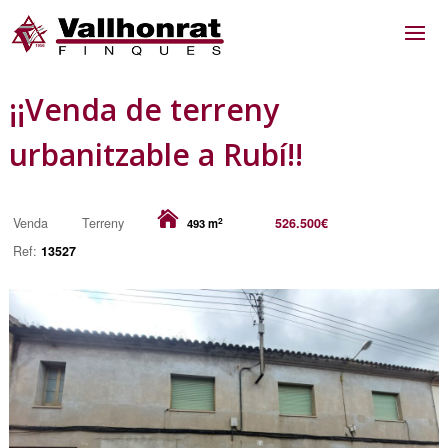
¡¡Venda de terreny
urbanitzable a Rubí!!
2
Venda
Terreny
526.500€
493 m
Ref:
13527