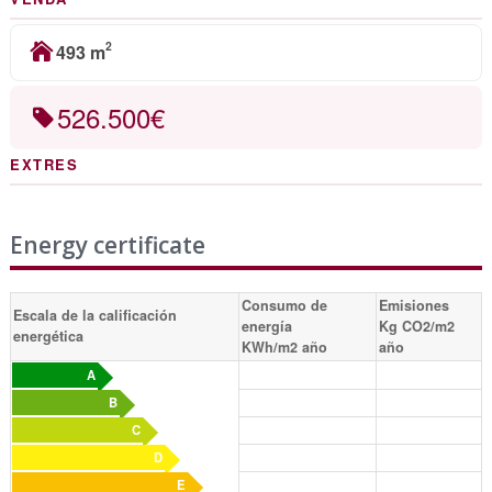
2
493 m
526.500€
EXTRES
Energy certificate
Consumo de
Emisiones
Escala de la calificación
energía
Kg CO2/m2
energética
KWh/m2 año
año
A
B
C
D
E