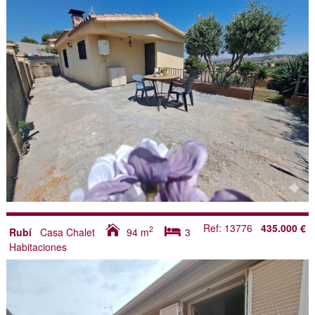
Ref: 13776
435.000 €
2
Rubí
Casa Chalet
94
m
3
Habitaciones