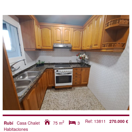
Ref: 13811
270.000 €
2
Rubí
Casa Chalet
75
m
3
Habitaciones