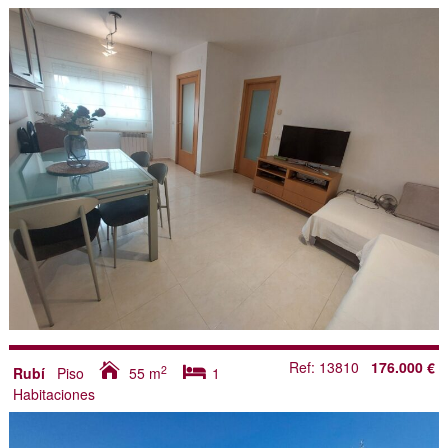
Ref: 13810
176.000 €
2
Rubí
Piso
55
m
1
Habitaciones