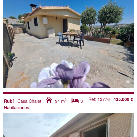
Ref: 13776
435.000 €
2
Rubí
Casa Chalet
94
m
3
Habitaciones