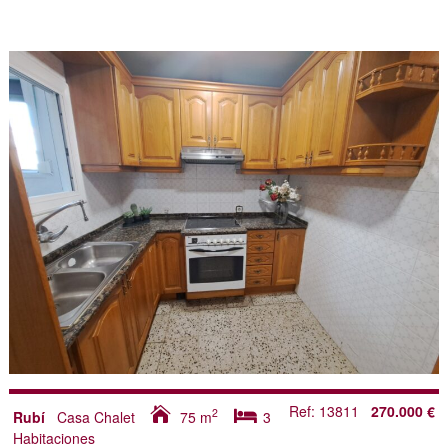
Ref: 13811
270.000 €
2
Rubí
Casa Chalet
75
m
3
Habitaciones