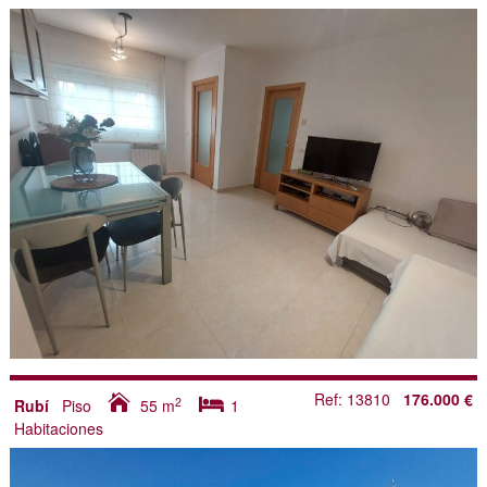
Ref: 13810
176.000 €
2
Rubí
Piso
55
m
1
Habitaciones