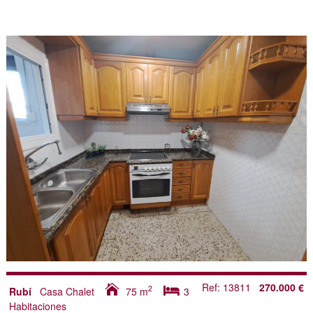
Ref: 13811
270.000 €
2
Rubí
Casa Chalet
75
m
3
Habitaciones