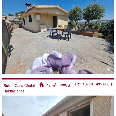
Ref: 13776
435.000 €
2
Rubí
Casa Chalet
94
m
3
Habitaciones