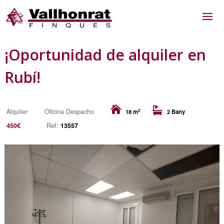
¡Oportunidad de alquiler en
Rubí!
2
Alquiler
Oficina Despacho
18 m
2 Bany
450€
Ref:
13557