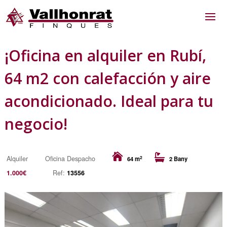
¡Oficina en alquiler en Rubí,
64 m2 con calefacción y aire
acondicionado. Ideal para tu
negocio!
2
Alquiler
Oficina Despacho
64 m
2 Bany
1.000€
Ref:
13556