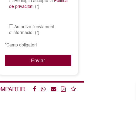
He llegit i accepto la
Politica
de privacitat
. (*)
Autoritzo l'enviament
d'informació. (*)
*Camp obligatori
MPARTIR