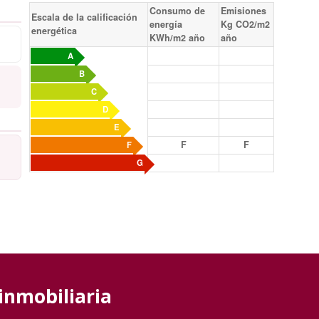
Consumo de
Emisiones
Escala de la calificación
energía
Kg CO2/m2
energética
KWh/m2 año
año
A
B
C
D
E
F
F
F
G
inmobiliaria