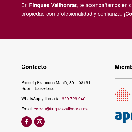
En
, te acompañamos en ca
Finques Vallhonrat
propiedad con profesionalidad y confianza.
¡Co
Contacto
Miemb
Passeig Francesc Macià, 80 – 08191
Rubí – Barcelona
WhatsApp y llamada:
629 729 040
Email:
correu@finquesvallhonrat.es