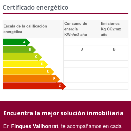
Certificado energético
Consumo de
Emisiones
Escala de la calificación
energía
Kg CO2/m2
energética
KWh/m2 año
año
A
B
B
B
C
D
E
F
G
Encuentra la mejor solución inmobiliaria
En
, te acompañamos en cada
Finques Vallhonrat