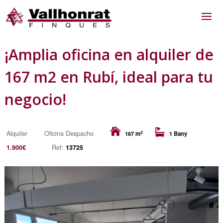
¡Amplia oficina en alquiler de
167 m2 en Rubí, ideal para tu
negocio!
2
Alquiler
Oficina Despacho
167 m
1 Bany
1.900€
Ref:
13725