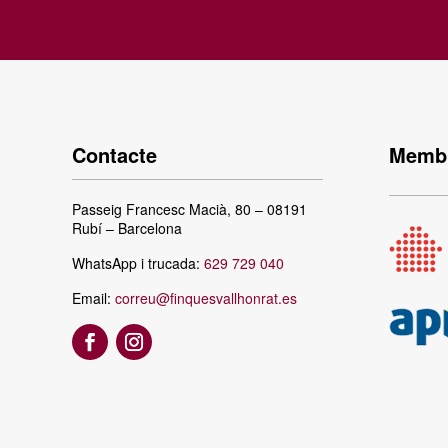
Contacte
Membr
Passeig Francesc Macià, 80 – 08191
Rubí – Barcelona
WhatsApp i trucada:
629 729 040
Email:
correu@finquesvallhonrat.es