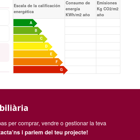
Consumo de
Emisiones
Escala de la calificación
energía
Kg CO2/m2
energética
KWh/m2 año
año
A
B
C
D
E
F
G
biliària
as per comprar, vendre o gestionar la teva
acta’ns i parlem del teu projecte!