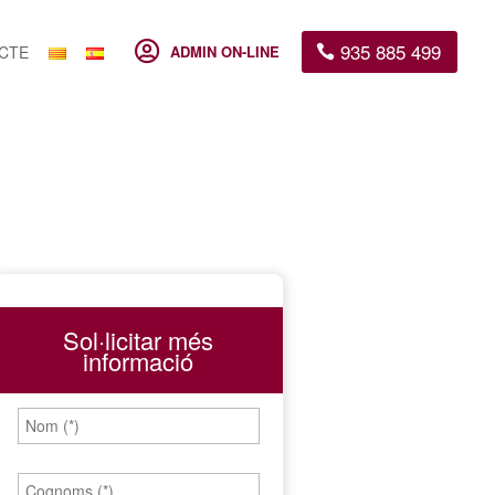
935 885 499

CTE
ADMIN ON-LINE
Sol·licitar més
informació