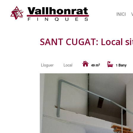
INICI
SANT CUGAT: Local sit
2
Lloguer
Local
49 m
1 Bany