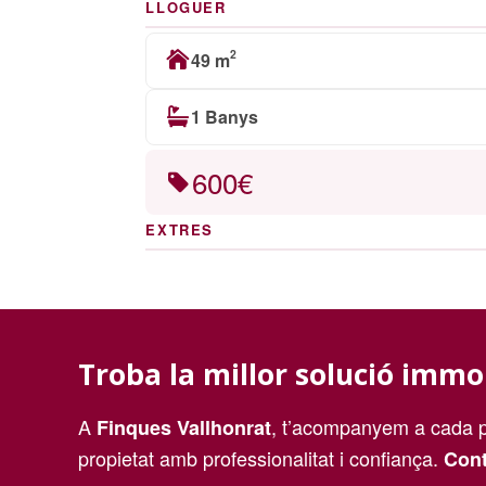
LLOGUER
2
49 m
1 Banys
600€
EXTRES
Troba la millor solució immo
A
, t’acompanyem a cada p
Finques Vallhonrat
propietat amb professionalitat i confiança.
Cont