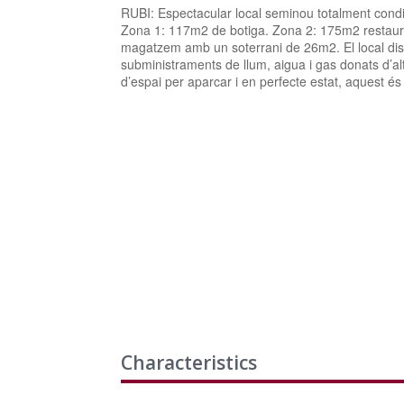
RUBI: Espectacular local seminou totalment condi
Zona 1: 117m2 de botiga. Zona 2: 175m2 restaur
magatzem amb un soterrani de 26m2. El local disp
subministraments de llum, aigua i gas donats d’alt
d’espai per aparcar i en perfecte estat, aquest és
Characteristics