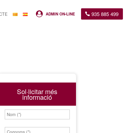
935 885 499

CTE
ADMIN ON-LINE
Sol·licitar més
informació