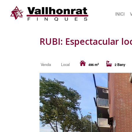
INICI
RUBI: Espectacular l
2
Venda
Local
496 m
2 Bany