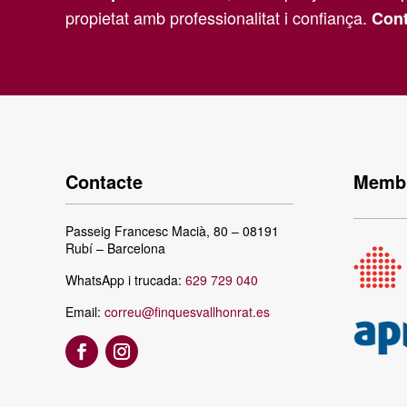
propietat amb professionalitat i confiança.
Cont
Contacte
Membr
Passeig Francesc Macià, 80 – 08191
Rubí – Barcelona
WhatsApp i trucada:
629 729 040
Email:
correu@finquesvallhonrat.es