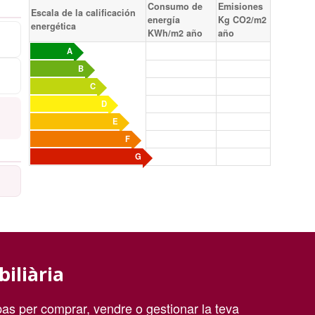
Consumo de
Emisiones
Escala de la calificación
energía
Kg CO2/m2
energética
KWh/m2 año
año
A
B
C
D
E
F
G
biliària
as per comprar, vendre o gestionar la teva