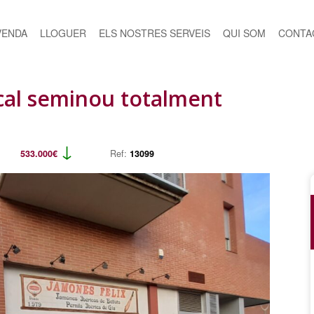
VENDA
LLOGUER
ELS NOSTRES SERVEIS
QUI SOM
CONTA
ocal seminou totalment
↓
533.000€
Ref:
13099