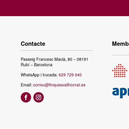
Contacte
Membr
Passeig Francesc Macià, 80 – 08191
Rubí – Barcelona
WhatsApp i trucada:
629 729 040
Email:
correu@finquesvallhonrat.es