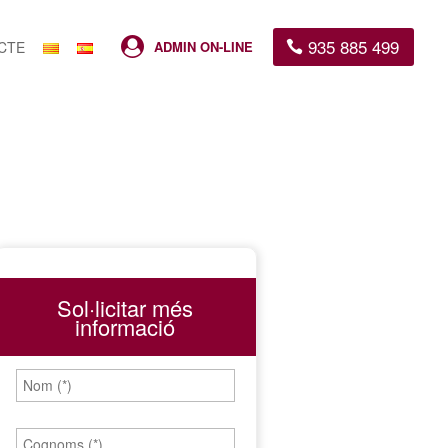
935 885 499

CTE
ADMIN ON-LINE
Sol·licitar més
informació