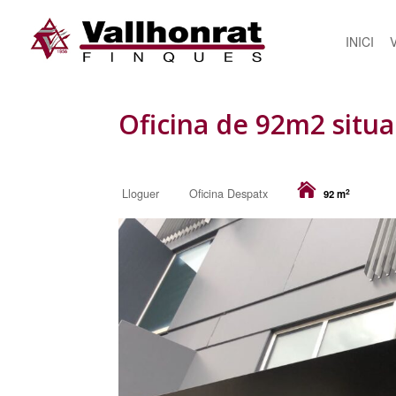
INICI
Oficina de 92m2 situa
2
Lloguer
Oficina Despatx
92 m