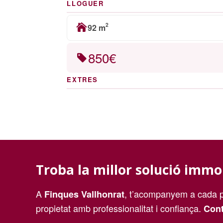
LLOGUER
2
92 m
850€
EXTRES
Troba la millor solució immo
A
, t’acompanyem a cada p
Finques Vallhonrat
propietat amb professionalitat i confiança.
Cont