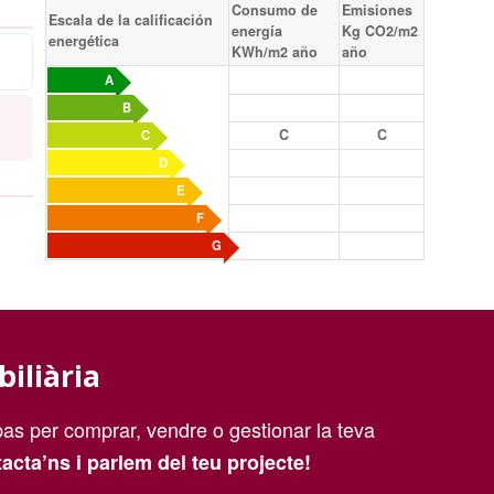
Consumo de
Emisiones
Escala de la calificación
energía
Kg CO2/m2
energética
KWh/m2 año
año
A
B
C
C
C
D
E
F
G
biliària
as per comprar, vendre o gestionar la teva
acta’ns i parlem del teu projecte!