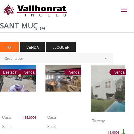
SANT MUÇ
(4)
TOT
VENDA
LLOGUER
Ordena per
Destacat
Venda
Venda
Venda
Casa
Casa
435.000€
Terreny
Xalet
Xalet
↓
119.000€