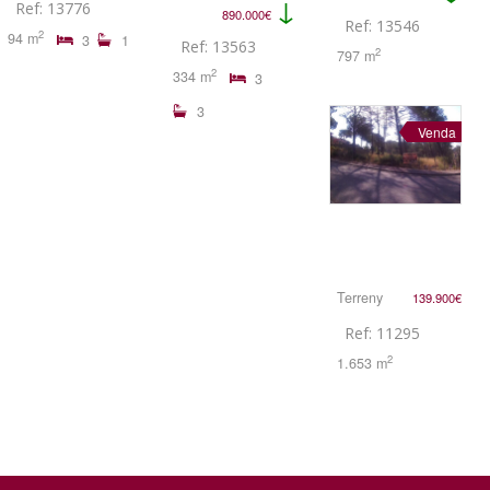
↓
Ref: 13776
890.000€
Ref: 13546
2
94 m
3
1
Ref: 13563
2
797 m
2
334 m
3
3
Venda
Terreny
139.900€
Ref: 11295
2
1.653 m