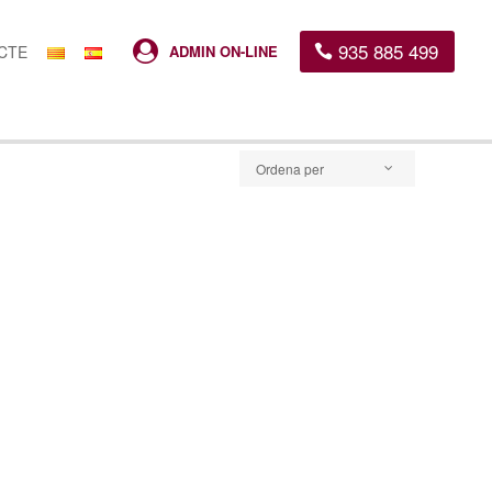
935 885 499

CTE
ADMIN ON-LINE
Ordena per