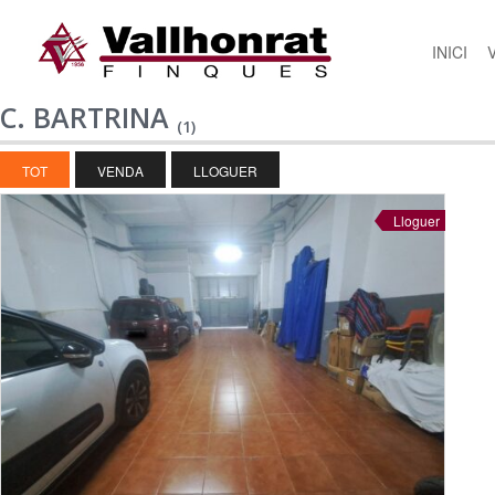
INICI
C. BARTRINA
(1)
TOT
VENDA
LLOGUER
Lloguer