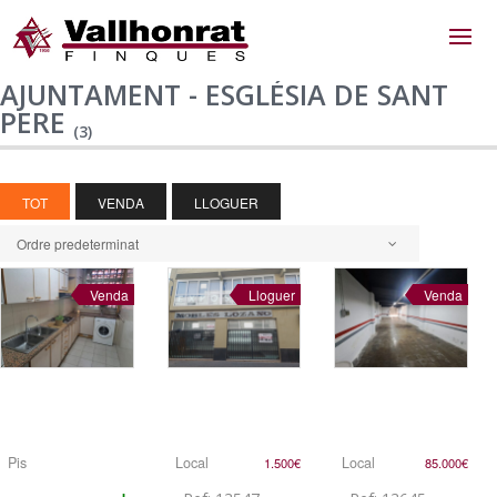
AJUNTAMENT - ESGLÉSIA DE SANT
PERE
(3)
TOT
VENDA
LLOGUER
Ordre predeterminat
Venda
Lloguer
Venda
Pis
Local
Local
1.500€
85.000€