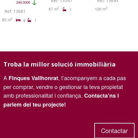
↓
Ref: 13547
Ref: 13645
245.000€
2
2
67 m
120 m
1
Ref: 13681
2
82 m
4
1
Troba la millor solució immobiliària
A
, t’acompanyem a cada pas
Finques Vallhonrat
per comprar, vendre o gestionar la teva propietat
amb professionalitat i confiança.
Contacta’ns i
parlem del teu projecte!
Contactar