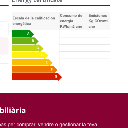
Consumo de
Emisiones
Escala de la calificación
energía
Kg CO2/m2
energética
KWh/m2 año
año
A
B
C
D
E
F
G
biliària
as per comprar, vendre o gestionar la teva