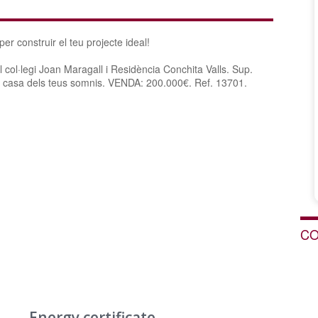
r construir el teu projecte ideal!
 col·legi Joan Maragall i Residència Conchita Valls. Sup.
la casa dels teus somnis. VENDA: 200.000€. Ref. 13701.
CO
Energy certificate