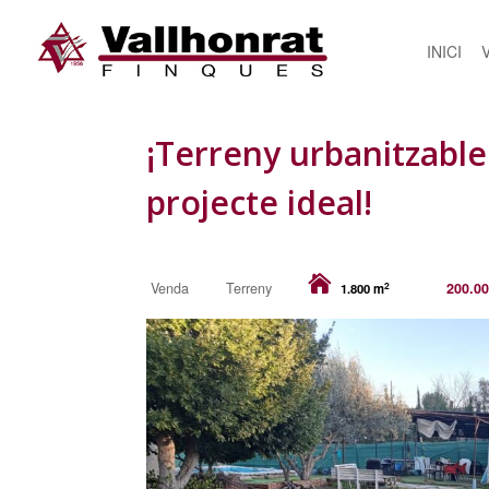
INICI
¡Terreny urbanitzable
projecte ideal!
2
Venda
Terreny
200.0
1.800 m