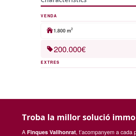
VENDA
2
1.800 m
200.000€
EXTRES
Troba la millor solució immo
A
, t’acompanyem a cada p
Finques Vallhonrat