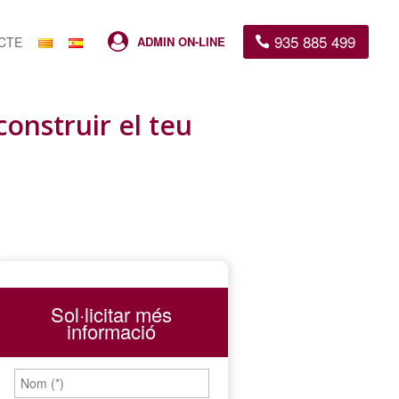
935 885 499

CTE
ADMIN ON-LINE
construir el teu
Sol·licitar més
informació