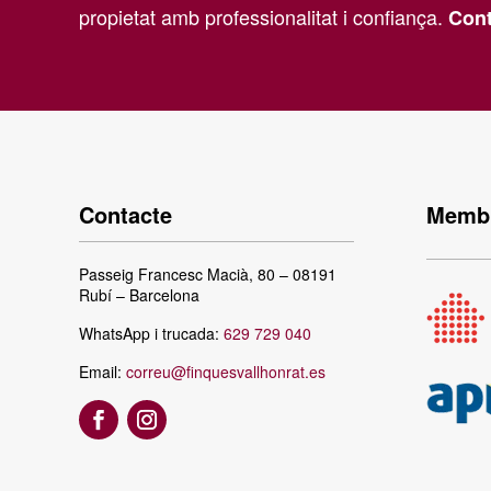
propietat amb professionalitat i confiança.
Cont
Contacte
Membr
Passeig Francesc Macià, 80 – 08191
Rubí – Barcelona
WhatsApp i trucada:
629 729 040
Email:
correu@finquesvallhonrat.es