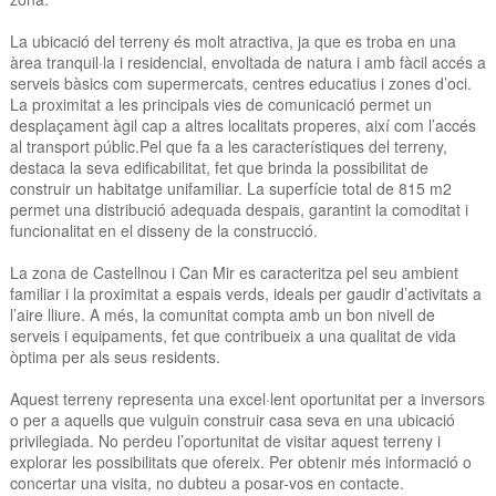
La ubicació del terreny és molt atractiva, ja que es troba en una
àrea tranquil·la i residencial, envoltada de natura i amb fàcil accés a
serveis bàsics com supermercats, centres educatius i zones d’oci.
La proximitat a les principals vies de comunicació permet un
desplaçament àgil cap a altres localitats properes, així com l’accés
al transport públic.Pel que fa a les característiques del terreny,
destaca la seva edificabilitat, fet que brinda la possibilitat de
construir un habitatge unifamiliar. La superfície total de 815 m2
permet una distribució adequada despais, garantint la comoditat i
funcionalitat en el disseny de la construcció.
La zona de Castellnou i Can Mir es caracteritza pel seu ambient
familiar i la proximitat a espais verds, ideals per gaudir d’activitats a
l’aire lliure. A més, la comunitat compta amb un bon nivell de
serveis i equipaments, fet que contribueix a una qualitat de vida
òptima per als seus residents.
Aquest terreny representa una excel·lent oportunitat per a inversors
o per a aquells que vulguin construir casa seva en una ubicació
privilegiada. No perdeu l’oportunitat de visitar aquest terreny i
explorar les possibilitats que ofereix. Per obtenir més informació o
concertar una visita, no dubteu a posar-vos en contacte.