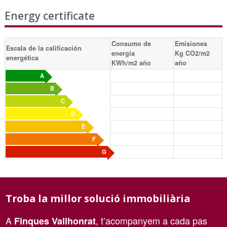
Energy certificate
Consumo de
Emisiones
Escala de la calificación
energía
Kg CO2/m2
energética
KWh/m2 año
año
A
B
C
D
E
F
G
Troba la millor solució immobiliària
A
, t’acompanyem a cada pas
Finques Vallhonrat