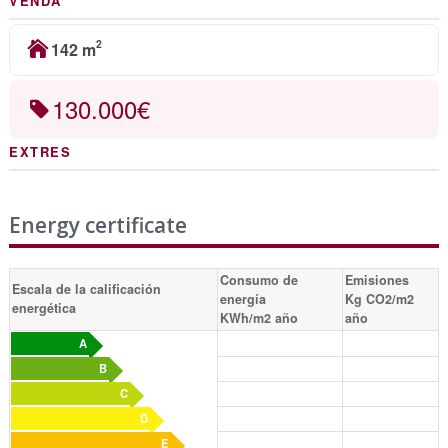
VENDA
2
142 m
130.000€
EXTRES
Energy certificate
Consumo de
Emisiones
Escala de la calificación
energía
Kg CO2/m2
energética
KWh/m2 año
año
A
B
C
D
E