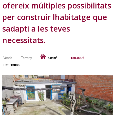
ofereix múltiples possibilitats
per construir lhabitatge que
sadapti a les teves
necessitats.
2
Venda
Terreny
130.000€
142 m
Ref:
13086