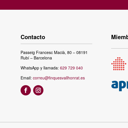
Contacto
Miemb
Passeig Francesc Macià, 80 – 08191
Rubí – Barcelona
WhatsApp y llamada:
629 729 040
Email:
correu@finquesvallhonrat.es