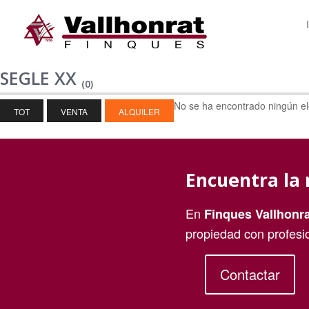
SEGLE XX
(0)
No se ha encontrado ningún e
TOT
VENTA
ALQUILER
Encuentra la 
En
Finques Vallhonra
propiedad con profesi
Contactar