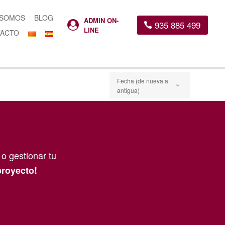
 SOMOS
BLOG
ADMIN ON-
935 885 499

LINE
ACTO
Fecha (de nueva a
antigua)
o gestionar tu
proyecto!