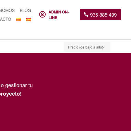
 SOMOS
BLOG
ADMIN ON-
935 885 499

LINE
ACTO
Precio (de bajo a alto)
o gestionar tu
proyecto!