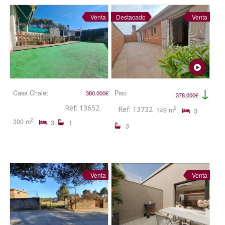
Venta
Destacado
Venta
↓
Casa Chalet
Piso
380.000€
378.000€
Ref: 13652
Ref: 13732
2
149 m
3
2
300 m
3
1
3
Venta
Venta