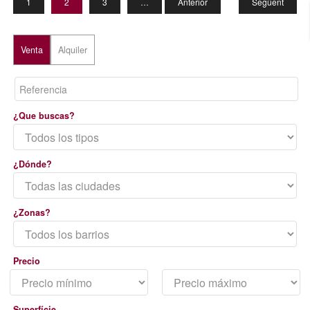
1
2
3
…
Anterior
9
Següent
Venta
Alquiler
¿Que buscas?
¿Dónde?
¿Zonas?
Precio
Superfície