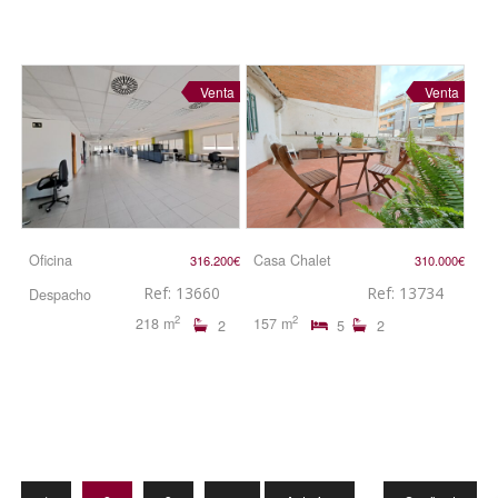
Venta
Venta
Oficina
Casa Chalet
316.200€
310.000€
Ref: 13660
Ref: 13734
Despacho
2
2
218 m
157 m
2
5
2