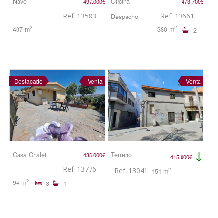
Nave
Oficina
497.000€
473.700€
Ref: 13583
Ref: 13661
Despacho
2
2
407 m
380 m
2
Destacado
Venta
Venta
↓
Casa Chalet
Terreno
435.000€
415.000€
Ref: 13776
Ref: 13041
2
151 m
2
94 m
3
1