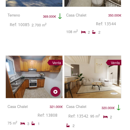
↓
Terreno
Casa Chalet
350.000€
369.000€
Ref: 13544
Ref: 10085
2
2.700 m
2
108 m
2
2
Venta
Venta
↓
Casa Chalet
Casa Chalet
321.000€
320.000€
Ref: 13808
2
Ref: 13542
95 m
2
2
75 m
3
1
2