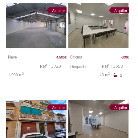
Alquiler
Alquiler
Nave
Oficina
4.500€
600€
Ref: 13720
Ref: 13558
Despacho
2
2
1.000 m
40 m
2
Alquiler
Alquiler