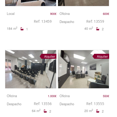
Local
Oficina
900€
600€
Ref: 13459
Ref: 13559
Despacho
2
2
184 m
40 m
1
2
Alquiler
Alquiler
Oficina
Oficina
1.000€
550€
Ref: 13556
Ref: 13555
Despacho
Despacho
2
2
64 m
20 m
2
2