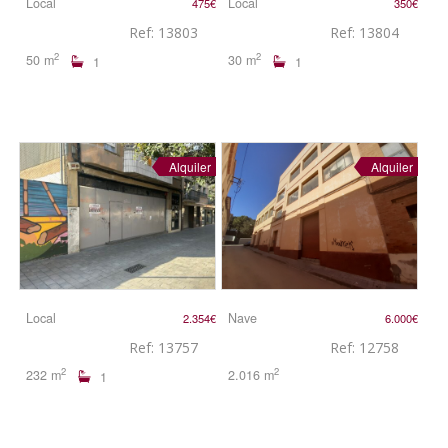
Local
Local
475€
350€
Ref: 13803
Ref: 13804
2
2
50 m
30 m
1
1
Alquiler
Alquiler
Local
Nave
2.354€
6.000€
Ref: 13757
Ref: 12758
2
2
232 m
2.016 m
1