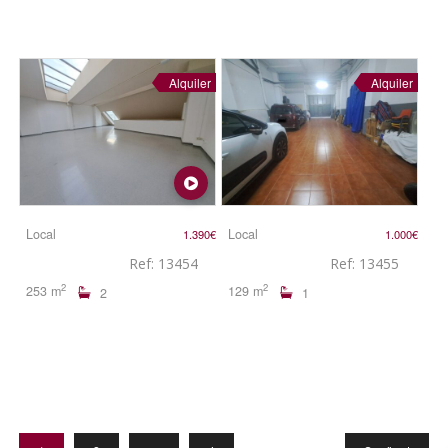
Alquiler
Alquiler
Local
Local
1.390€
1.000€
Ref: 13454
Ref: 13455
2
2
253 m
129 m
2
1