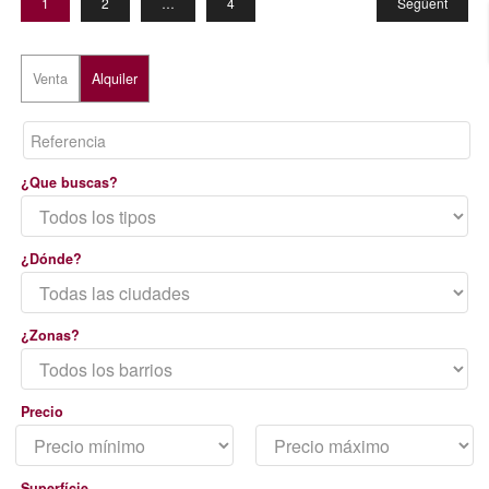
1
2
…
4
Següent
Venta
Alquiler
¿Que buscas?
¿Dónde?
¿Zonas?
Precio
Superfície