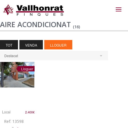
AIRE ACONDICIONAT
(16)
TOT
VENDA
LLOGUER
Destacat
Lloguer
Local
2.400€
Ref: 13598